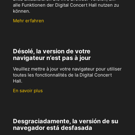
alle Funktionen der Digital Concert Hall nutzen zu
können.
Mehr erfahren
Désolé, la version de votre
navigateur n’est pas à jour
Veuillez mettre à jour votre navigateur pour utiliser
toutes les fonctionnalités de la Digital Concert
Hall.
En savoir plus
Desgraciadamente, la versión de su
navegador está desfasada