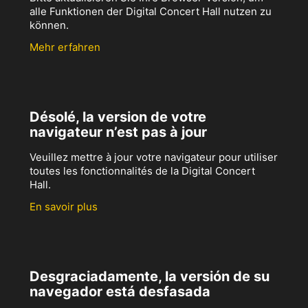
alle Funktionen der Digital Concert Hall nutzen zu
können.
Mehr erfahren
Désolé, la version de votre
navigateur n’est pas à jour
Veuillez mettre à jour votre navigateur pour utiliser
toutes les fonctionnalités de la Digital Concert
Hall.
En savoir plus
Desgraciadamente, la versión de su
navegador está desfasada