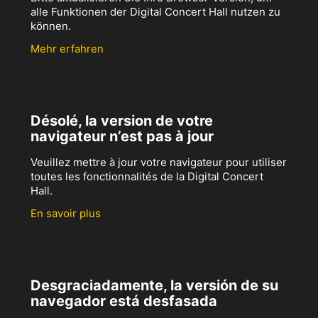
alle Funktionen der Digital Concert Hall nutzen zu
können.
Mehr erfahren
Désolé, la version de votre
navigateur n’est pas à jour
Veuillez mettre à jour votre navigateur pour utiliser
toutes les fonctionnalités de la Digital Concert
Hall.
En savoir plus
Desgraciadamente, la versión de su
navegador está desfasada