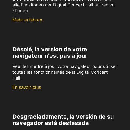
alle Funktionen der Digital Concert Hall nutzen zu
können.
Mehr erfahren
Désolé, la version de votre
navigateur n’est pas à jour
Veuillez mettre à jour votre navigateur pour utiliser
toutes les fonctionnalités de la Digital Concert
Hall.
En savoir plus
Desgraciadamente, la versión de su
navegador está desfasada