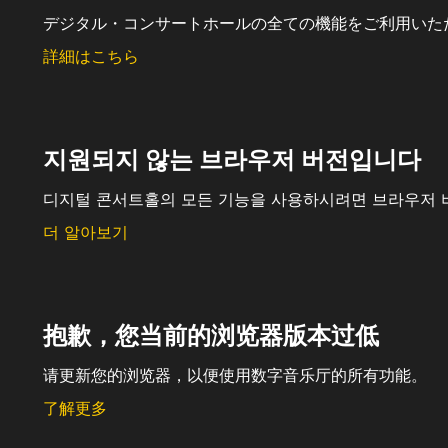
デジタル・コンサートホールの全ての機能をご利用いた
詳細はこちら
지원되지 않는 브라우저 버전입니다
디지털 콘서트홀의 모든 기능을 사용하시려면 브라우저 
더 알아보기
抱歉，您当前的浏览器版本过低
请更新您的浏览器，以便使用数字音乐厅的所有功能。
了解更多