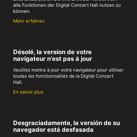
alle Funktionen der Digital Concert Hall nutzen zu
können.
Mehr erfahren
Désolé, la version de votre
navigateur n’est pas à jour
Veuillez mettre à jour votre navigateur pour utiliser
toutes les fonctionnalités de la Digital Concert
Hall.
En savoir plus
Desgraciadamente, la versión de su
navegador está desfasada