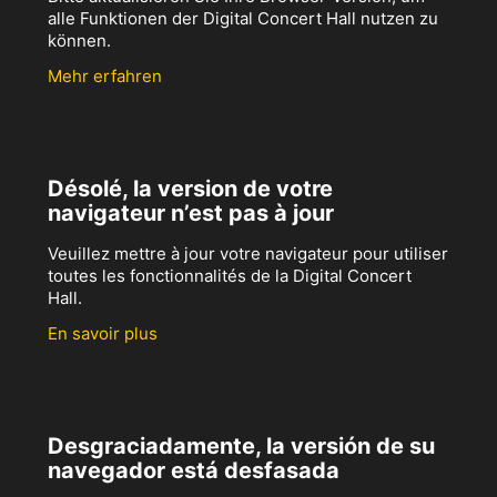
alle Funktionen der Digital Concert Hall nutzen zu
können.
Mehr erfahren
Désolé, la version de votre
navigateur n’est pas à jour
Veuillez mettre à jour votre navigateur pour utiliser
toutes les fonctionnalités de la Digital Concert
Hall.
En savoir plus
Desgraciadamente, la versión de su
navegador está desfasada