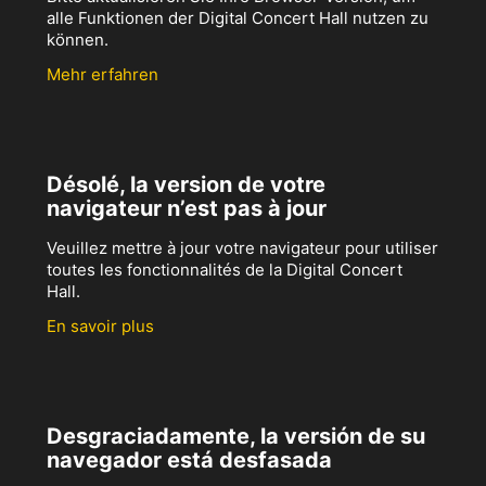
alle Funktionen der Digital Concert Hall nutzen zu
können.
Mehr erfahren
Désolé, la version de votre
navigateur n’est pas à jour
Veuillez mettre à jour votre navigateur pour utiliser
toutes les fonctionnalités de la Digital Concert
Hall.
En savoir plus
Desgraciadamente, la versión de su
navegador está desfasada