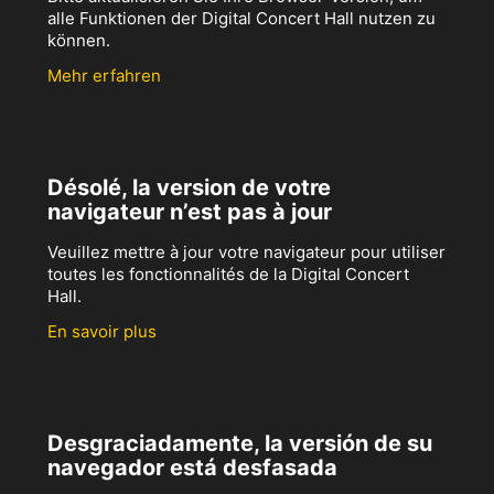
alle Funktionen der Digital Concert Hall nutzen zu
können.
Mehr erfahren
Désolé, la version de votre
navigateur n’est pas à jour
Veuillez mettre à jour votre navigateur pour utiliser
toutes les fonctionnalités de la Digital Concert
Hall.
En savoir plus
Desgraciadamente, la versión de su
navegador está desfasada