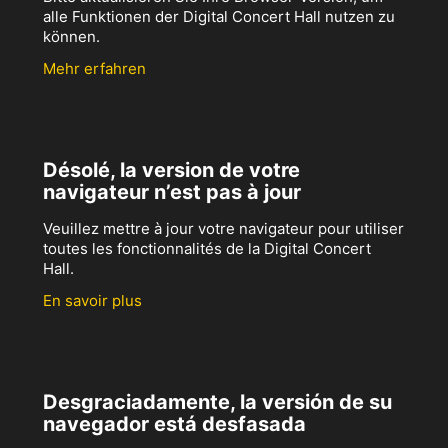
alle Funktionen der Digital Concert Hall nutzen zu
können.
Mehr erfahren
Désolé, la version de votre
navigateur n’est pas à jour
Veuillez mettre à jour votre navigateur pour utiliser
toutes les fonctionnalités de la Digital Concert
Hall.
En savoir plus
Desgraciadamente, la versión de su
navegador está desfasada