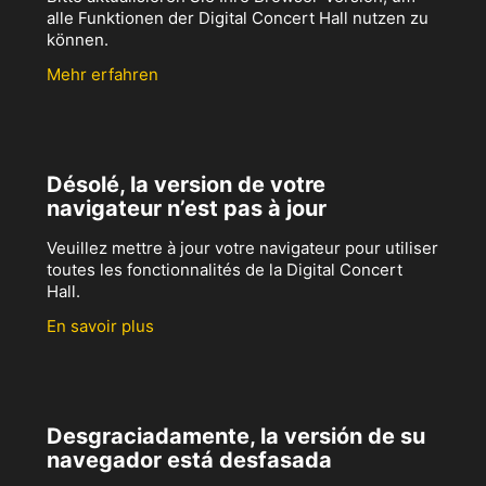
alle Funktionen der Digital Concert Hall nutzen zu
können.
Mehr erfahren
Désolé, la version de votre
navigateur n’est pas à jour
Veuillez mettre à jour votre navigateur pour utiliser
toutes les fonctionnalités de la Digital Concert
Hall.
En savoir plus
Desgraciadamente, la versión de su
navegador está desfasada