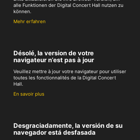
alle Funktionen der Digital Concert Hall nutzen zu
können.
Mehr erfahren
Désolé, la version de votre
navigateur n’est pas à jour
Veuillez mettre à jour votre navigateur pour utiliser
toutes les fonctionnalités de la Digital Concert
Hall.
En savoir plus
Desgraciadamente, la versión de su
navegador está desfasada