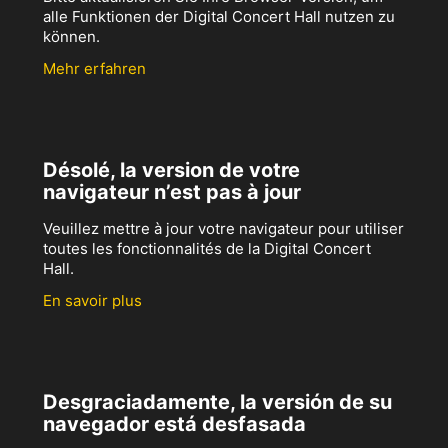
alle Funktionen der Digital Concert Hall nutzen zu
können.
Mehr erfahren
Désolé, la version de votre
navigateur n’est pas à jour
Veuillez mettre à jour votre navigateur pour utiliser
toutes les fonctionnalités de la Digital Concert
Hall.
En savoir plus
Desgraciadamente, la versión de su
navegador está desfasada