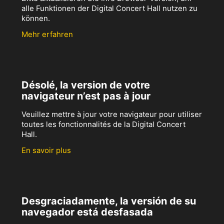
alle Funktionen der Digital Concert Hall nutzen zu
können.
Mehr erfahren
Désolé, la version de votre
navigateur n’est pas à jour
Veuillez mettre à jour votre navigateur pour utiliser
toutes les fonctionnalités de la Digital Concert
Hall.
En savoir plus
Desgraciadamente, la versión de su
navegador está desfasada