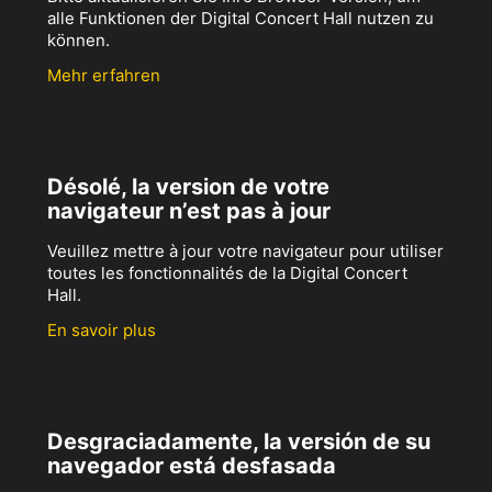
alle Funktionen der Digital Concert Hall nutzen zu
können.
Mehr erfahren
Désolé, la version de votre
navigateur n’est pas à jour
Veuillez mettre à jour votre navigateur pour utiliser
toutes les fonctionnalités de la Digital Concert
Hall.
En savoir plus
Desgraciadamente, la versión de su
navegador está desfasada