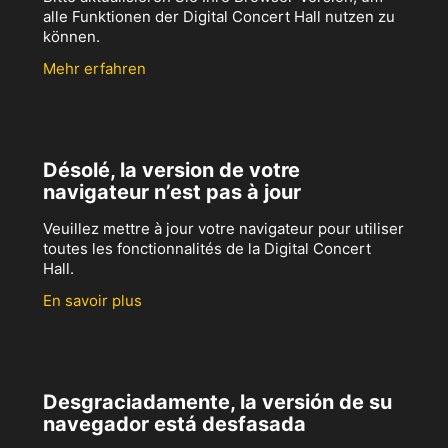
alle Funktionen der Digital Concert Hall nutzen zu
können.
Mehr erfahren
Désolé, la version de votre
navigateur n’est pas à jour
Veuillez mettre à jour votre navigateur pour utiliser
toutes les fonctionnalités de la Digital Concert
Hall.
En savoir plus
Desgraciadamente, la versión de su
navegador está desfasada