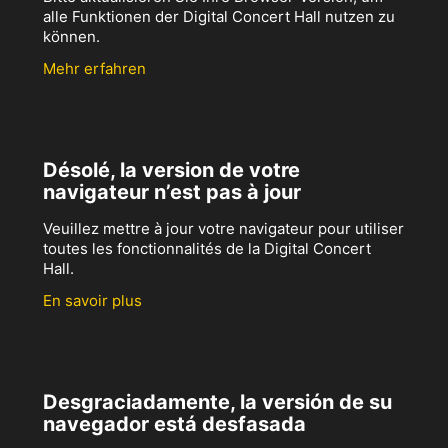
alle Funktionen der Digital Concert Hall nutzen zu
können.
Mehr erfahren
Désolé, la version de votre
navigateur n’est pas à jour
Veuillez mettre à jour votre navigateur pour utiliser
toutes les fonctionnalités de la Digital Concert
Hall.
En savoir plus
Desgraciadamente, la versión de su
navegador está desfasada