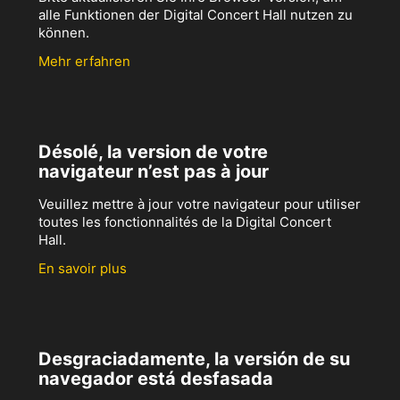
alle Funktionen der Digital Concert Hall nutzen zu
können.
Mehr erfahren
Désolé, la version de votre
navigateur n’est pas à jour
Veuillez mettre à jour votre navigateur pour utiliser
toutes les fonctionnalités de la Digital Concert
Hall.
En savoir plus
Desgraciadamente, la versión de su
navegador está desfasada