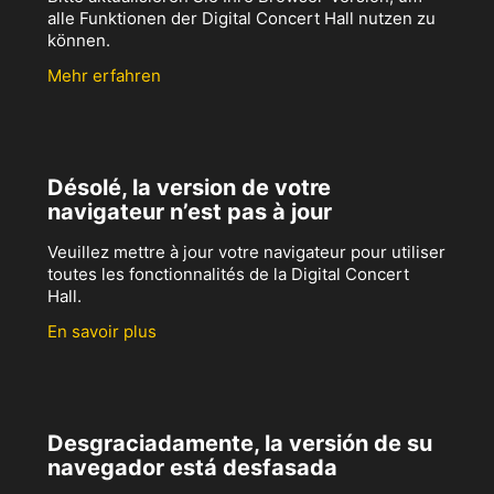
alle Funktionen der Digital Concert Hall nutzen zu
können.
Mehr erfahren
Désolé, la version de votre
navigateur n’est pas à jour
Veuillez mettre à jour votre navigateur pour utiliser
toutes les fonctionnalités de la Digital Concert
Hall.
En savoir plus
Desgraciadamente, la versión de su
navegador está desfasada