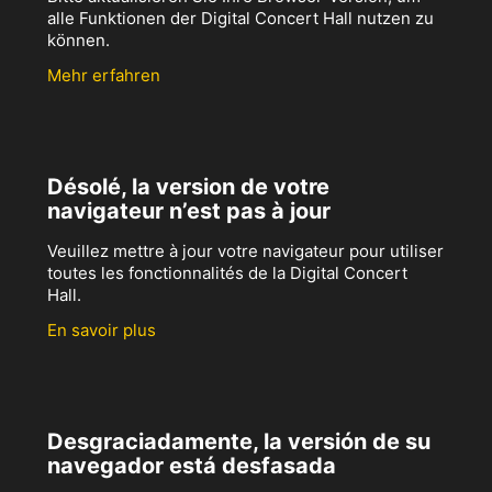
alle Funktionen der Digital Concert Hall nutzen zu
können.
Mehr erfahren
Désolé, la version de votre
navigateur n’est pas à jour
Veuillez mettre à jour votre navigateur pour utiliser
toutes les fonctionnalités de la Digital Concert
Hall.
En savoir plus
Desgraciadamente, la versión de su
navegador está desfasada