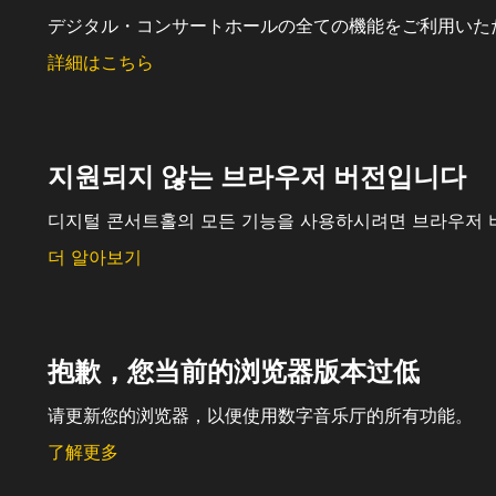
デジタル・コンサートホールの全ての機能をご利用いた
詳細はこちら
지원되지 않는 브라우저 버전입니다
디지털 콘서트홀의 모든 기능을 사용하시려면 브라우저 
더 알아보기
抱歉，您当前的浏览器版本过低
请更新您的浏览器，以便使用数字音乐厅的所有功能。
了解更多