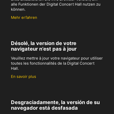
alle Funktionen der Digital Concert Hall nutzen zu
können.
Mehr erfahren
Désolé, la version de votre
navigateur n’est pas à jour
Veuillez mettre à jour votre navigateur pour utiliser
toutes les fonctionnalités de la Digital Concert
Hall.
En savoir plus
Desgraciadamente, la versión de su
navegador está desfasada