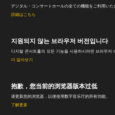
デジタル・コンサートホールの全ての機能をご利用いた
詳細はこちら
지원되지 않는 브라우저 버전입니다
디지털 콘서트홀의 모든 기능을 사용하시려면 브라우저 
더 알아보기
抱歉，您当前的浏览器版本过低
请更新您的浏览器，以便使用数字音乐厅的所有功能。
了解更多