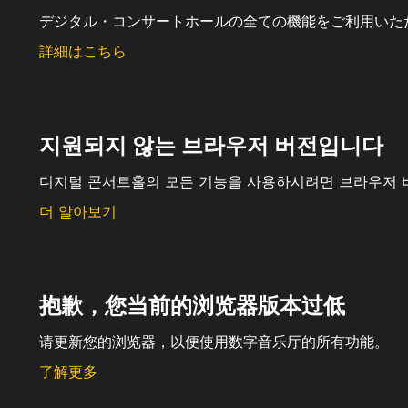
デジタル・コンサートホールの全ての機能をご利用いた
詳細はこちら
지원되지 않는 브라우저 버전입니다
디지털 콘서트홀의 모든 기능을 사용하시려면 브라우저 
더 알아보기
抱歉，您当前的浏览器版本过低
请更新您的浏览器，以便使用数字音乐厅的所有功能。
了解更多