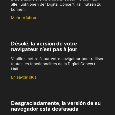
alle Funktionen der Digital Concert Hall nutzen zu
können.
Mehr erfahren
Désolé, la version de votre
navigateur n’est pas à jour
Veuillez mettre à jour votre navigateur pour utiliser
toutes les fonctionnalités de la Digital Concert
Hall.
En savoir plus
Desgraciadamente, la versión de su
navegador está desfasada