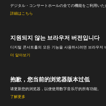
デジタル・コンサートホールの全ての機能をご利用いた
詳細はこちら
지원되지 않는 브라우저 버전입니다
디지털 콘서트홀의 모든 기능을 사용하시려면 브라우저 
더 알아보기
抱歉，您当前的浏览器版本过低
请更新您的浏览器，以便使用数字音乐厅的所有功能。
了解更多