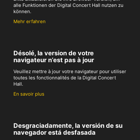
alle Funktionen der Digital Concert Hall nutzen zu
können.
Mehr erfahren
Désolé, la version de votre
navigateur n’est pas à jour
Veuillez mettre à jour votre navigateur pour utiliser
toutes les fonctionnalités de la Digital Concert
Hall.
En savoir plus
Desgraciadamente, la versión de su
navegador está desfasada