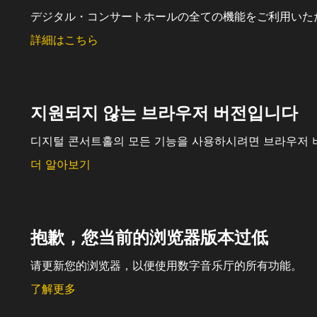
デジタル・コンサートホールの全ての機能をご利用いた
詳細はこちら
지원되지 않는 브라우저 버전입니다
디지털 콘서트홀의 모든 기능을 사용하시려면 브라우저 
더 알아보기
抱歉，您当前的浏览器版本过低
请更新您的浏览器，以便使用数字音乐厅的所有功能。
了解更多