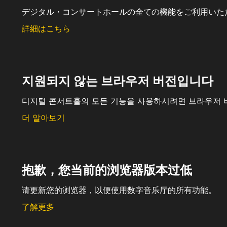
デジタル・コンサートホールの全ての機能をご利用いた
詳細はこちら
지원되지 않는 브라우저 버전입니다
디지털 콘서트홀의 모든 기능을 사용하시려면 브라우저 
더 알아보기
抱歉，您当前的浏览器版本过低
请更新您的浏览器，以便使用数字音乐厅的所有功能。
了解更多