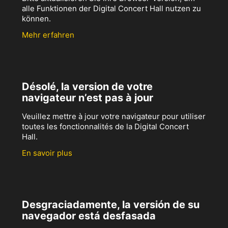
alle Funktionen der Digital Concert Hall nutzen zu
können.
Mehr erfahren
Désolé, la version de votre
navigateur n’est pas à jour
Veuillez mettre à jour votre navigateur pour utiliser
toutes les fonctionnalités de la Digital Concert
Hall.
En savoir plus
Desgraciadamente, la versión de su
navegador está desfasada