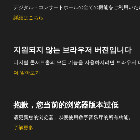
デジタル・コンサートホールの全ての機能をご利用いた
詳細はこちら
지원되지 않는 브라우저 버전입니다
디지털 콘서트홀의 모든 기능을 사용하시려면 브라우저 
더 알아보기
抱歉，您当前的浏览器版本过低
请更新您的浏览器，以便使用数字音乐厅的所有功能。
了解更多