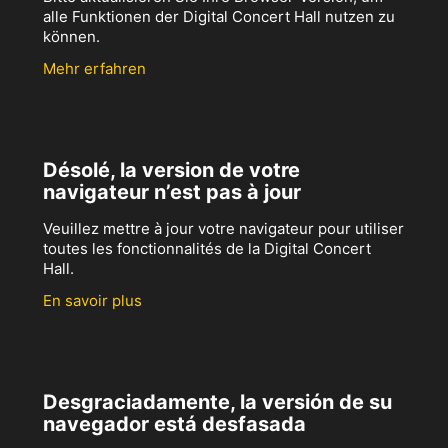
alle Funktionen der Digital Concert Hall nutzen zu
können.
Mehr erfahren
Désolé, la version de votre
navigateur n’est pas à jour
Veuillez mettre à jour votre navigateur pour utiliser
toutes les fonctionnalités de la Digital Concert
Hall.
En savoir plus
Desgraciadamente, la versión de su
navegador está desfasada