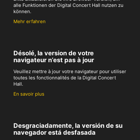
alle Funktionen der Digital Concert Hall nutzen zu
können.
Mehr erfahren
Désolé, la version de votre
navigateur n’est pas à jour
Veuillez mettre à jour votre navigateur pour utiliser
toutes les fonctionnalités de la Digital Concert
Hall.
En savoir plus
Desgraciadamente, la versión de su
navegador está desfasada