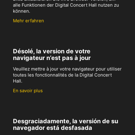
alle Funktionen der Digital Concert Hall nutzen zu
können.
Mehr erfahren
Désolé, la version de votre
navigateur n’est pas à jour
Veuillez mettre à jour votre navigateur pour utiliser
toutes les fonctionnalités de la Digital Concert
Hall.
En savoir plus
Desgraciadamente, la versión de su
navegador está desfasada