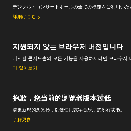
デジタル・コンサートホールの全ての機能をご利用いた
詳細はこちら
지원되지 않는 브라우저 버전입니다
디지털 콘서트홀의 모든 기능을 사용하시려면 브라우저 
더 알아보기
抱歉，您当前的浏览器版本过低
请更新您的浏览器，以便使用数字音乐厅的所有功能。
了解更多