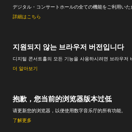
デジタル・コンサートホールの全ての機能をご利用いた
詳細はこちら
지원되지 않는 브라우저 버전입니다
디지털 콘서트홀의 모든 기능을 사용하시려면 브라우저 
더 알아보기
抱歉，您当前的浏览器版本过低
请更新您的浏览器，以便使用数字音乐厅的所有功能。
了解更多