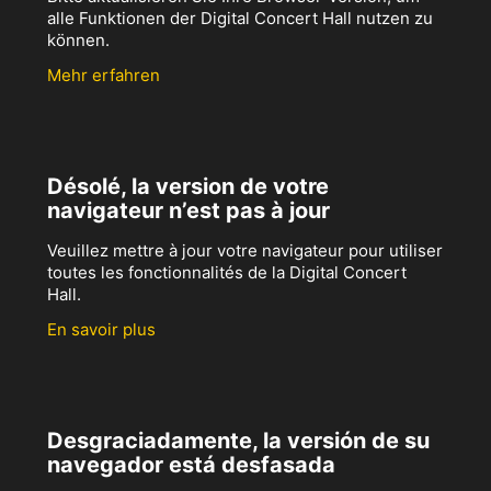
alle Funktionen der Digital Concert Hall nutzen zu
können.
Mehr erfahren
Désolé, la version de votre
navigateur n’est pas à jour
Veuillez mettre à jour votre navigateur pour utiliser
toutes les fonctionnalités de la Digital Concert
Hall.
En savoir plus
Desgraciadamente, la versión de su
navegador está desfasada