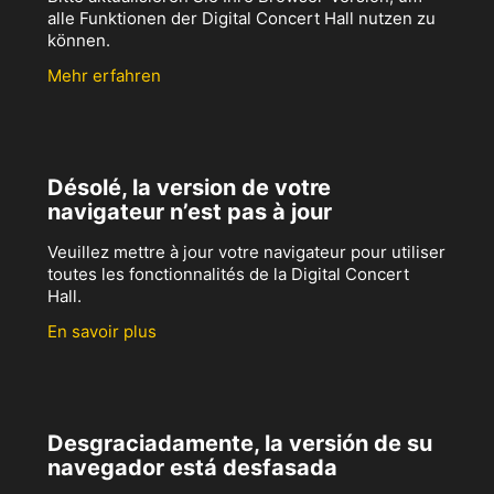
alle Funktionen der Digital Concert Hall nutzen zu
können.
Mehr erfahren
Désolé, la version de votre
navigateur n’est pas à jour
Veuillez mettre à jour votre navigateur pour utiliser
toutes les fonctionnalités de la Digital Concert
Hall.
En savoir plus
Desgraciadamente, la versión de su
navegador está desfasada