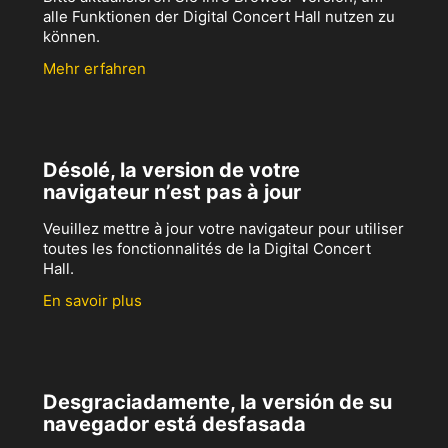
alle Funktionen der Digital Concert Hall nutzen zu
können.
Mehr erfahren
Désolé, la version de votre
navigateur n’est pas à jour
Veuillez mettre à jour votre navigateur pour utiliser
toutes les fonctionnalités de la Digital Concert
Hall.
En savoir plus
Desgraciadamente, la versión de su
navegador está desfasada