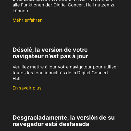
alle Funktionen der Digital Concert Hall nutzen zu
können.
Mehr erfahren
Désolé, la version de votre
navigateur n’est pas à jour
Veuillez mettre à jour votre navigateur pour utiliser
toutes les fonctionnalités de la Digital Concert
Hall.
En savoir plus
Desgraciadamente, la versión de su
navegador está desfasada