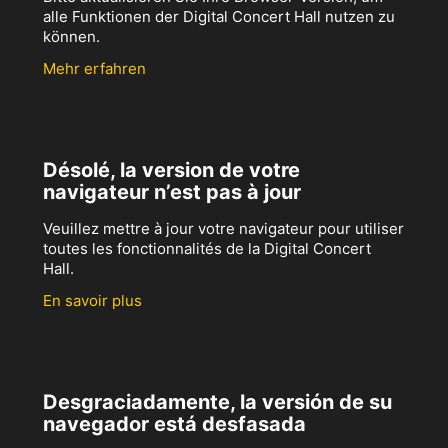
alle Funktionen der Digital Concert Hall nutzen zu
können.
Mehr erfahren
Désolé, la version de votre
navigateur n’est pas à jour
Veuillez mettre à jour votre navigateur pour utiliser
toutes les fonctionnalités de la Digital Concert
Hall.
En savoir plus
Desgraciadamente, la versión de su
navegador está desfasada