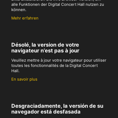
alle Funktionen der Digital Concert Hall nutzen zu
können.
Mehr erfahren
Désolé, la version de votre
navigateur n’est pas à jour
Veuillez mettre à jour votre navigateur pour utiliser
toutes les fonctionnalités de la Digital Concert
Hall.
En savoir plus
Desgraciadamente, la versión de su
navegador está desfasada