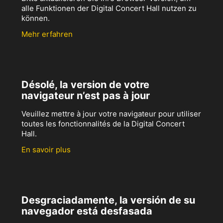
alle Funktionen der Digital Concert Hall nutzen zu
können.
Mehr erfahren
Désolé, la version de votre
navigateur n’est pas à jour
Veuillez mettre à jour votre navigateur pour utiliser
toutes les fonctionnalités de la Digital Concert
Hall.
En savoir plus
Desgraciadamente, la versión de su
navegador está desfasada