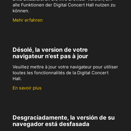
alle Funktionen der Digital Concert Hall nutzen zu
können.
Mehr erfahren
Désolé, la version de votre
navigateur n’est pas à jour
Veuillez mettre à jour votre navigateur pour utiliser
toutes les fonctionnalités de la Digital Concert
Hall.
En savoir plus
Desgraciadamente, la versión de su
navegador está desfasada