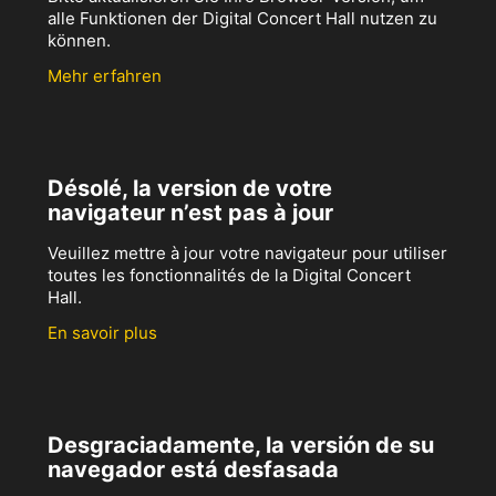
alle Funktionen der Digital Concert Hall nutzen zu
können.
Mehr erfahren
Désolé, la version de votre
navigateur n’est pas à jour
Veuillez mettre à jour votre navigateur pour utiliser
toutes les fonctionnalités de la Digital Concert
Hall.
En savoir plus
Desgraciadamente, la versión de su
navegador está desfasada