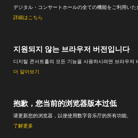
デジタル・コンサートホールの全ての機能をご利用いた
詳細はこちら
지원되지 않는 브라우저 버전입니다
디지털 콘서트홀의 모든 기능을 사용하시려면 브라우저 
더 알아보기
抱歉，您当前的浏览器版本过低
请更新您的浏览器，以便使用数字音乐厅的所有功能。
了解更多