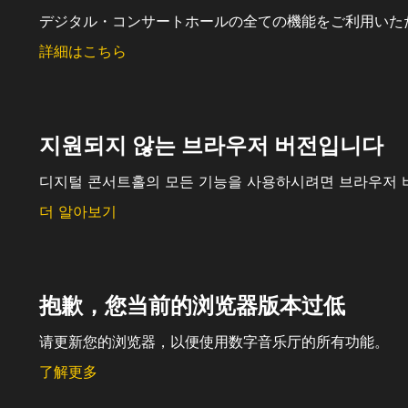
デジタル・コンサートホールの全ての機能をご利用いた
詳細はこちら
지원되지 않는 브라우저 버전입니다
디지털 콘서트홀의 모든 기능을 사용하시려면 브라우저 
더 알아보기
抱歉，您当前的浏览器版本过低
请更新您的浏览器，以便使用数字音乐厅的所有功能。
了解更多