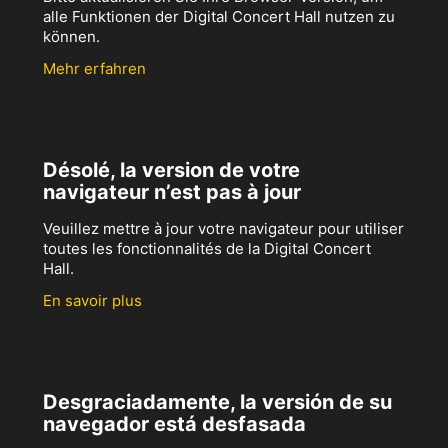
alle Funktionen der Digital Concert Hall nutzen zu
können.
Mehr erfahren
Désolé, la version de votre
navigateur n’est pas à jour
Veuillez mettre à jour votre navigateur pour utiliser
toutes les fonctionnalités de la Digital Concert
Hall.
En savoir plus
Desgraciadamente, la versión de su
navegador está desfasada