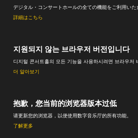
デジタル・コンサートホールの全ての機能をご利用いた
詳細はこちら
지원되지 않는 브라우저 버전입니다
디지털 콘서트홀의 모든 기능을 사용하시려면 브라우저 
더 알아보기
抱歉，您当前的浏览器版本过低
请更新您的浏览器，以便使用数字音乐厅的所有功能。
了解更多