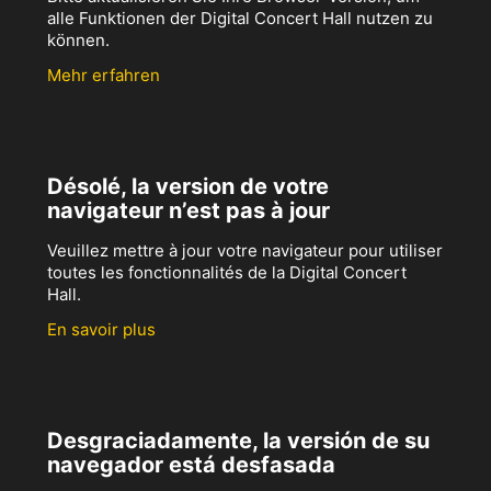
alle Funktionen der Digital Concert Hall nutzen zu
können.
Mehr erfahren
Désolé, la version de votre
navigateur n’est pas à jour
Veuillez mettre à jour votre navigateur pour utiliser
toutes les fonctionnalités de la Digital Concert
Hall.
En savoir plus
Desgraciadamente, la versión de su
navegador está desfasada